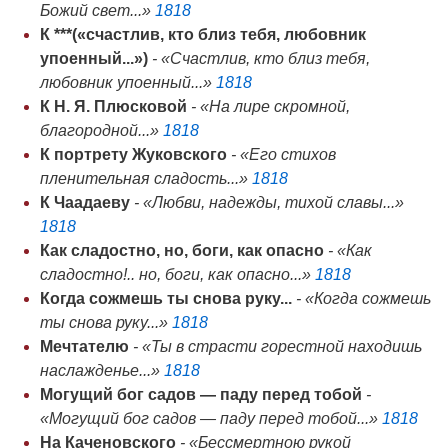
Божий свет...»
1818
К ***(«счастлив, кто близ тебя, любовник
упоенный...»)
- «Счастлив, кто близ тебя,
любовник упоенный...»
1818
К Н. Я. Плюсковой
- «На лире скромной,
благородной...»
1818
К портрету Жуковского
- «Его стихов
пленительная сладость...»
1818
К Чаадаеву
- «Любви, надежды, тихой славы...»
1818
Как сладостно, но, боги, как опасно
- «Как
сладостно!.. но, боги, как опасно...»
1818
Когда сожмешь ты снова руку...
- «Когда сожмешь
ты снова руку...»
1818
Мечтателю
- «Ты в страсти горестной находишь
наслажденье...»
1818
Могущий бог садов — паду перед тобой
-
«Могущий бог садов — паду перед тобой...»
1818
На Каченовского
- «Бессмертною рукой