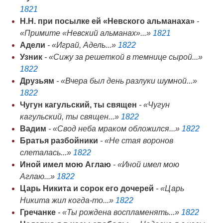
1821
Н.Н. при посылке ей «Невского альманаха»
-
«Примите «Невский альманах»...»
1821
Адели
- «Играй, Адель...»
1822
Узник
- «Сижу за решеткой в темнице сырой...»
1822
Друзьям
- «Вчера был день разлуки шумной...»
1822
Чугун кагульский, ты священ
- «Чугун
кагульский, ты священ...»
1822
Вадим
- «Свод неба мраком обложился...»
1822
Братья разбойники
- «Не стая воронов
слеталась...»
1822
Иной имел мою Аглаю
- «Иной имел мою
Аглаю...»
1822
Царь Никита и сорок его дочерей
- «Царь
Никита жил когда-то...»
1822
Гречанке
- «Ты рождена воспламенять...»
1822