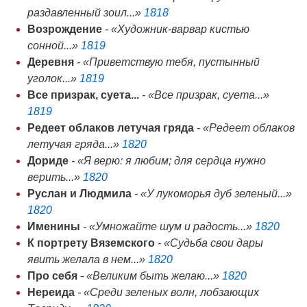
раздавленный зоил...»
1818
Возрождение
- «Художник-варвар кистью
сонной...»
1819
Деревня
- «Приветствую тебя, пустынный
уголок...»
1819
Все призрак, суета...
- «Все призрак, суета...»
1819
Редеет облаков летучая гряда
- «Редеет облаков
летучая гряда...»
1820
Дориде
- «Я верю: я любим; для сердца нужно
верить...»
1820
Руслан и Людмила
- «У лукоморья дуб зеленый...»
1820
Именины
- «Умножайте шум и радость...»
1820
К портрету Вяземского
- «Судьба свои дары
явить желала в нем...»
1820
Про себя
- «Великим быть желаю...»
1820
Нереида
- «Среди зеленых волн, лобзающих