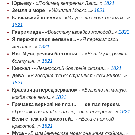
Юрьеву
- «Любимец ветреных Лаис...»
1821
Земля и море
- «Идиллия Мосха...»
1821
Кавказский пленник
- «В ауле, на своих порогах...»
1821
Гаврилиада
- «Воистину еврейки молодой...»
1821
Я пережил свои желанья...
- «Я пережил свои
желанья...»
1821
Вот Муза, резвая болтунья...
- «Вот Муза, резвая
болтунья...»
1821
Кинжал
- «Лемносский бог тебя сковал...»
1821
Дева
- «Я говорил тебе: страшися девы милой...»
1821
Красавица перед зеркалом
- «Взгляни на милую,
когда свое чело...»
1821
Гречанка верная! не плачь, — он пал героем..
-
«Гречанка верная! не плачь, - он пал героем...»
1821
Если с нежной красотой...
- «Если с нежной
красотой...»
1821
Муза
- «В младенчестве моем она меня любила...»