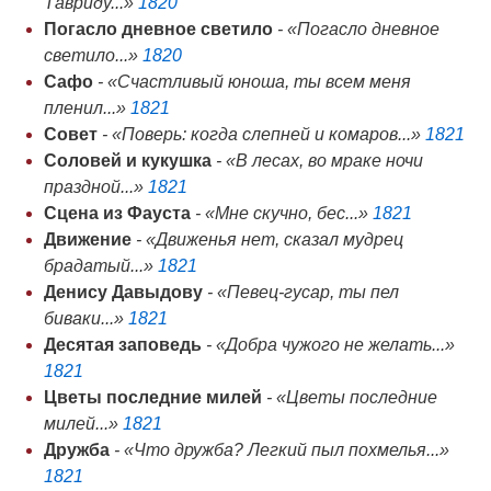
Тавриду...»
1820
Погасло дневное светило
- «Погасло дневное
светило...»
1820
Сафо
- «Счастливый юноша, ты всем меня
пленил...»
1821
Совет
- «Поверь: когда слепней и комаров...»
1821
Соловей и кукушка
- «В лесах, во мраке ночи
праздной...»
1821
Сцена из Фауста
- «Мне скучно, бес...»
1821
Движение
- «Движенья нет, сказал мудрец
брадатый...»
1821
Денису Давыдову
- «Певец-гусар, ты пел
биваки...»
1821
Десятая заповедь
- «Добра чужого не желать...»
1821
Цветы последние милей
- «Цветы последние
милей...»
1821
Дружба
- «Что дружба? Легкий пыл похмелья...»
1821