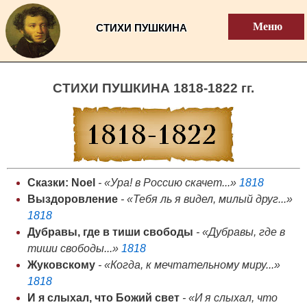
Меню
СТИХИ ПУШКИНА
CТИХИ ПУШКИНА 1818-1822 гг.
Сказки: Noel
- «Ура! в Россию скачет...»
1818
Выздоровление
- «Тебя ль я видел, милый друг...»
1818
Дубравы, где в тиши свободы
- «Дубравы, где в
тиши свободы...»
1818
Жуковскому
- «Когда, к мечтательному миру...»
1818
И я слыхал, что Божий свет
- «И я слыхал, что