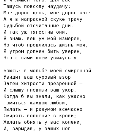
Тащусь повсюду наудачу;
Мне дорог день, мне дорог час:
А я в напрасной скуке трачу
Судьбой отсчитанные дни.
И так уж тягостны они.
Я знаю: век уж мой измерен;
Но чтоб продлилась жизнь моя,
Я утром должен быть уверен,
Что с вами днем увижусь я…
Боюсь: в мольбе моей смиренной
Увидит ваш суровый взор
Затеи хитрости презренной —
И слышу гневный ваш укор.
Когда б вы знали, как ужасно
Томиться жаждою любви,
Пылать — и разумом всечасно
Смирять волнение в крови;
Желать обнять у вас колени,
И, зарыдав, у ваших ног