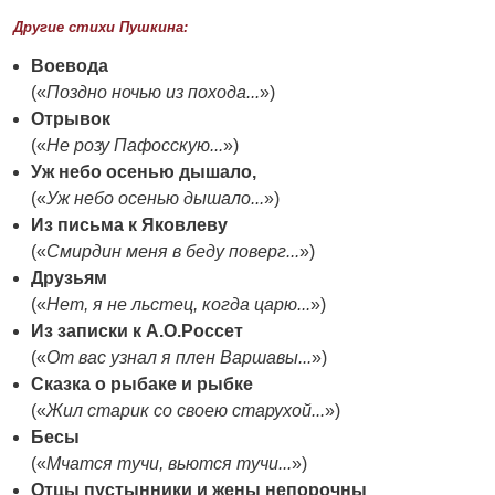
Другие стихи Пушкина:
Воевода
(«
Поздно ночью из похода...
»)
Отрывок
(«
Не розу Пафосскую...
»)
Уж небо осенью дышало,
(«
Уж небо осенью дышало...
»)
Из письма к Яковлеву
(«
Смирдин меня в беду поверг...
»)
Друзьям
(«
Нет, я не льстец, когда царю...
»)
Из записки к А.О.Россет
(«
От вас узнал я плен Варшавы...
»)
Сказка о рыбаке и рыбке
(«
Жил старик со своею старухой...
»)
Бесы
(«
Мчатся тучи, вьются тучи...
»)
Отцы пустынники и жены непорочны