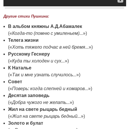
Другие стихи Пушкина:
В альбом княжны А.Д.Абамалек
(«
Когда-то (помню с умиленьем)...
»)
Телега жизни
(«
Хоть тяжело подчас в ней бремя...
»)
Русскому Геснеру
(«
Куда ты холоден и cyx...
»)
К Наталье
(«
Так и мне узнать случилось...
»)
Совет
(«
Поверь: когда слепней и комаров...
»)
Десятая заповедь
(«
Добра чужого не желать...
»)
Жил на свете рыцарь бедный
(«
Жил на свете рыцарь бедный...
»)
Золото и булат