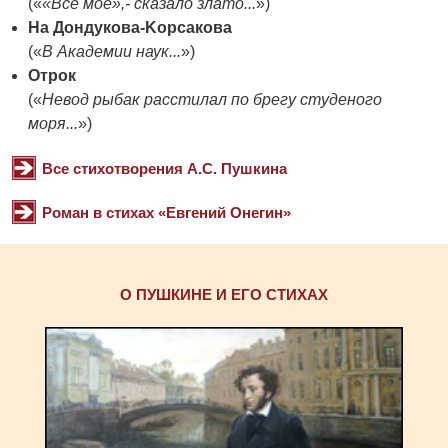
(«
«Все мое»,- сказало злато...
»)
На Дондукова-Kорсакова
(«
В Академии наук...
»)
Отрок
(«
Невод рыбак расстилал по брегу студеного
моря...
»)
Все стихотворения А.С. Пушкина
Роман в стихах «Евгений Онегин»
О ПУШКИНЕ И ЕГО СТИХАХ