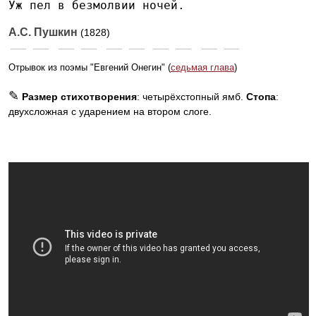
Уж пел в безмолвии ночей.
А.С. Пушкин
(1828)
Отрывок из поэмы "Евгений Онегин" (
седьмая глава
)
✎
Размер стихотворения
: четырёхстопный ямб.
Стопа
:
двухсложная с ударением на втором слоге.